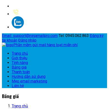
Email
: support@ninjamailpro.com
Tel: 0945.062.863
Đăng ký
tài khoản
Đăng nhập
Phần mềm gửi mail hàng loạt miễn phí
Trang chủ
Giới thiệu
Tính năng
Bảng giá
Thanh toán
Hướng dẫn sử dụng
Mẹo email marketing
Liên hệ
Bảng giá
Trang chủ