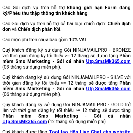
Các Gói dịch vụ trên hỗ trợ
không giới hạn Form đăng
ký/Phễu thu thập thông tin khách hàng
.
Các Gói dịch vụ trên hỗ trợ cả hai loại chiến dịch:
Chiến dịch
đơn
và
Chiến dịch phản hồi
.
Các mức phí trên chưa bao gồm 10% VAT.
Quý khách đăng ký sử dụng Gói NINJAMAILPRO - BRONZE
với thời gian đăng ký tối thiểu >= 12 tháng sẽ được tặng
Phần
mềm Sms Marketing - Gói cá nhân
Utp.SmsMk365.com
(03 tháng sử dụng miễn phí).
Quý khách đăng ký sử dụng Gói NINJAMAILPRO - SILVE với
thời gian đăng ký tối thiểu >= 12 tháng sẽ được tặng
Phần
mềm Sms Marketing - Gói cá nhân
Utp.SmsMk365.com
(06 tháng sử dụng miễn phí).
Quý khách đăng ký sử dụng Gói NINJAMAILPRO - GOLD trở
lên với thời gian đăng ký tối thiểu >= 12 tháng sẽ được tặng
Phần mềm Sms Marketing - Gói cá nhân
Utp.SmsMk365.com
(12 tháng sử dụng miễn phí).
Quý khách được tặng
Tool tạo Hộp Live Chat cho website