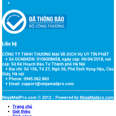
Liên hệ
CÔNG TY TNHH THƯƠNG MẠI VÀ DỊCH VỤ UY TÍN PHÁT
+ Số GCNĐKDN:
0106008658
, ngày cấp:
04/04/2018
, nơi
cấp:
Sở Kế Hoạch Đầu Tư Thành phố Hà Nội
+
Địa chỉ: Số 136, Tổ 27, Ngõ 36, Phố Dịch Vọng Hậu, Cầu
Giấy, Hà nội
+
Phone: 0945.062.863
+
Email: support@ninjamailpro.com
NinjaMailPro.com © 2012 :: Powered by
NinjaMailpro.com
Trang chủ
Giới thiệu