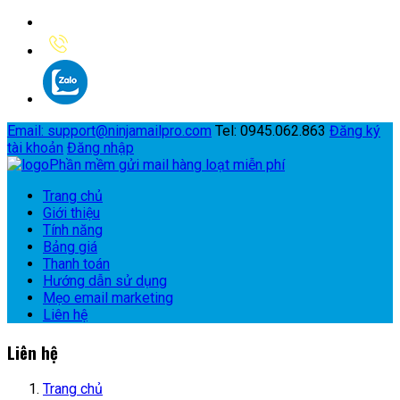
Email
: support@ninjamailpro.com
Tel: 0945.062.863
Đăng ký
tài khoản
Đăng nhập
Phần mềm gửi mail hàng loạt miễn phí
Trang chủ
Giới thiệu
Tính năng
Bảng giá
Thanh toán
Hướng dẫn sử dụng
Mẹo email marketing
Liên hệ
Liên hệ
Trang chủ