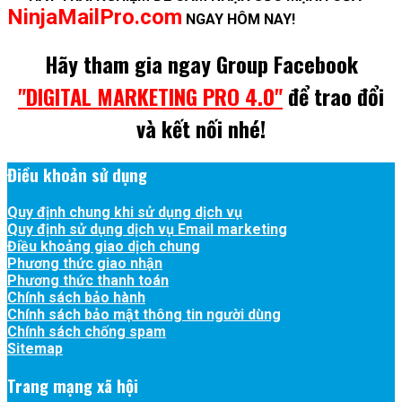
NinjaMailPro.com
NGAY HÔM NAY!
Hãy tham gia ngay Group Facebook
"DIGITAL MARKETING PRO 4.0"
để trao đổi
và kết nối nhé!
Điều khoản sử dụng
Quy định chung khi sử dụng dịch vụ
Quy định sử dụng dịch vụ Email marketing
Điều khoảng giao dịch chung
Phương thức giao nhận
Phương thức thanh toán
Chính sách bảo hành
Chính sách bảo mật thông tin người dùng
Chính sách chống spam
Sitemap
Trang mạng xã hội