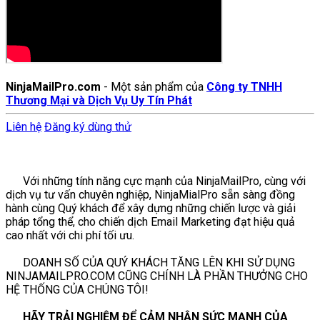
NinjaMailPro.com
- Một sản phẩm của
Công ty TNHH
Thương Mại và Dịch Vụ Uy Tín Phát
Liên hệ
Đăng ký dùng thử
Với những tính năng cực mạnh của NinjaMailPro, cùng với
dịch vụ tư vấn chuyên nghiệp, NinjaMialPro sẵn sàng đồng
hành cùng Quý khách để xây dựng những chiến lược và giải
pháp tổng thể, cho chiến dịch Email Marketing đạt hiệu quả
cao nhất với chi phí tối ưu.
DOANH SỐ CỦA QUÝ KHÁCH TĂNG LÊN KHI SỬ DỤNG
NINJAMAILPRO.COM CŨNG CHÍNH LÀ PHẦN THƯỞNG CHO
HỆ THỐNG CỦA CHÚNG TÔI!
HÃY TRẢI NGHIỆM ĐỂ CẢM NHẬN SỨC MẠNH CỦA