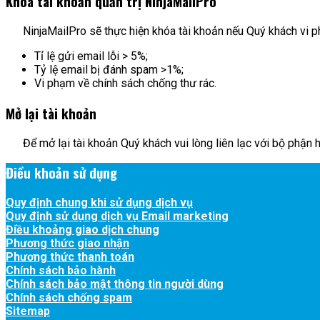
Khóa tài khoản quản trị NinjaMailPro
NinjaMailPro sẽ thực hiện khóa tài khoản nếu Quý khách vi p
Tỉ lệ gửi email lỗi > 5%;
Tỷ lệ email bị đánh spam >1%;
Vi phạm về chính sách chống thư rác.
Mở lại tài khoản
Để mở lại tài khoản Quý khách vui lòng liên lạc với bộ phận hỗ
Điều khoản sử dụng
Quy định chung khi sử dụng dịch vụ
Quy định sử dụng dịch vụ Email marketing
Điều khoảng giao dịch chung
Phương thức giao nhận
Phương thức thanh toán
Chính sách bảo hành
Chính sách bảo mật thông tin người dùng
Chính sách chống spam
Sitemap