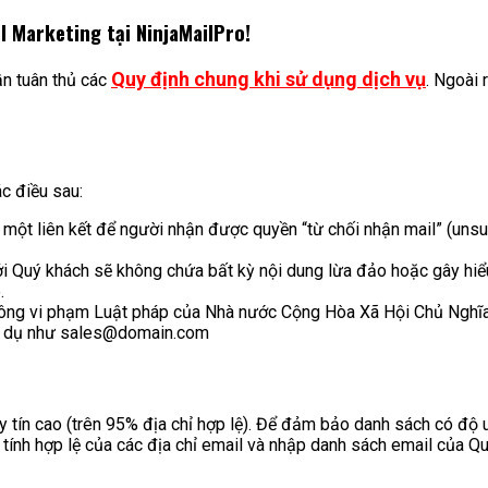
Marketing tại NinjaMailPro!
Quy định chung khi sử dụng dịch vụ
n tuân thủ các
. Ngoài 
c điều sau:
 một liên kết để người nhận được quyền “từ chối nhận mail” (un
i Quý khách sẽ không chứa bất kỳ nội dung lừa đảo hoặc gây hiểu
.
hông vi phạm Luật pháp của Nhà nước Cộng Hòa Xã Hội Chủ Nghĩa
ví dụ như sales@domain.com
ín cao (trên 95% địa chỉ hợp lệ). Để đảm bảo danh sách có độ 
 tính hợp lệ của các địa chỉ email và nhập danh sách email của Q