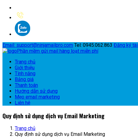
Email
: support@ninjamailpro.com
Tel: 0945.062.863
Đăng ký tà
Phần mềm gửi mail hàng loạt miễn phí
Trang chủ
Giới thiệu
Tính năng
Bảng giá
Thanh toán
Hướng dẫn sử dụng
Mẹo email marketing
Liên hệ
Quy định sử dụng dịch vụ Email Marketing
Trang chủ
Quy định sử dụng dịch vụ Email Marketing